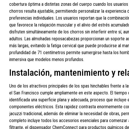
cobertura óptima a distintas zonas del cuerpo cuando los usuarios 
chorros resulta ajustable, permitiendo personalizar la experienci
preferencias individuales. Los usuarios reportan que la combinaci
que favorece la relajación muscular y el alivio del estrés acumulad
disfruten simultáneamente de los chorros sin interferir entre sí, a
adultos. Las almohadas reposacabezas proporcionan un soporte ad
más largas, evitando la fatiga cervical que puede producirse al m
profundidad de 71 centímetros permite sumergirse hasta los hom
inmersiva que modelos menos profundos.
Instalación, mantenimiento y rel
Uno de los atractivos principales de los spas hinchables frente a la
el San Francisco cumple ampliamente en este aspecto. El tiempo
identificada una superficie plana y adecuada, proceso que incluye 
componentes eléctricos. Esta rapidez contrasta enormemente con 
jacuzzi tradicional, además de eliminar la necesidad de obras, per
completo incluye todos los accesorios esenciales para comenzar a d
filtrante, el dispensador ChemConnect para productos químicos de