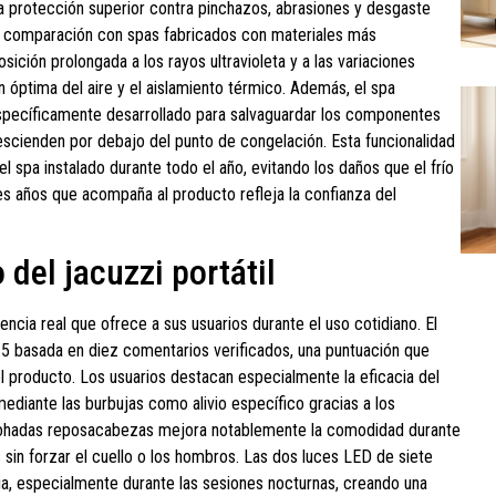
na protección superior contra pinchazos, abrasiones y desgaste
 en comparación con spas fabricados con materiales más
sición prolongada a los rayos ultravioleta y a las variaciones
ón óptima del aire y el aislamiento térmico. Además, el spa
específicamente desarrollado para salvaguardar los componentes
escienden por debajo del punto de congelación. Esta funcionalidad
l spa instalado durante todo el año, evitando los daños que el frío
es años que acompaña al producto refleja la confianza del
del jacuzzi portátil
ncia real que ofrece a sus usuarios durante el uso cotidiano. El
 5 basada en diez comentarios verificados, una puntuación que
el producto. Los usuarios destacan especialmente la eficacia del
ediante las burbujas como alivio específico gracias a los
lmohadas reposacabezas mejora notablemente la comodidad durante
sin forzar el cuello o los hombros. Las dos luces LED de siete
a, especialmente durante las sesiones nocturnas, creando una