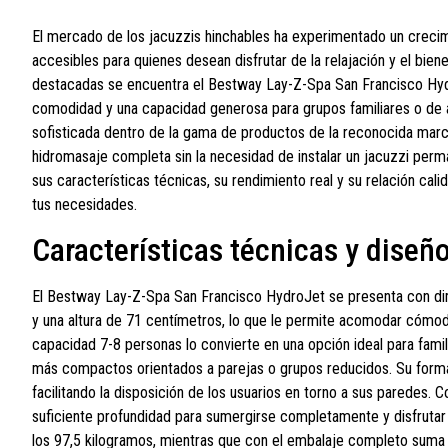
El mercado de los jacuzzis hinchables ha experimentado un crecim
accesibles para quienes desean disfrutar de la relajación y el bie
destacadas se encuentra el Bestway Lay-Z-Spa San Francisco Hy
comodidad y una capacidad generosa para grupos familiares o de a
sofisticada dentro de la gama de productos de la reconocida mar
hidromasaje completa sin la necesidad de instalar un jacuzzi perma
sus características técnicas, su rendimiento real y su relación cal
tus necesidades.
Características técnicas y diseñ
El Bestway Lay-Z-Spa San Francisco HydroJet se presenta con di
y una altura de 71 centímetros, lo que le permite acomodar cómod
capacidad 7-8 personas lo convierte en una opción ideal para fam
más compactos orientados a parejas o grupos reducidos. Su forma 
facilitando la disposición de los usuarios en torno a sus paredes. 
suficiente profundidad para sumergirse completamente y disfrutar
los 97,5 kilogramos, mientras que con el embalaje completo suma 9