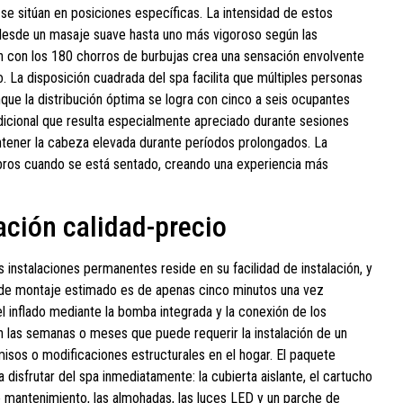
se sitúan en posiciones específicas. La intensidad de estos
a desde un masaje suave hasta uno más vigoroso según las
ón con los 180 chorros de burbujas crea una sensación envolvente
o. La disposición cuadrada del spa facilita que múltiples personas
unque la distribución óptima se logra con cinco a seis ocupantes
icional que resulta especialmente apreciado durante sesiones
antener la cabeza elevada durante períodos prolongados. La
bros cuando se está sentado, creando una experiencia más
ación calidad-precio
s instalaciones permanentes reside en su facilidad de instalación, y
 de montaje estimado es de apenas cinco minutos una vez
el inflado mediante la bomba integrada y la conexión de los
las semanas o meses que puede requerir la instalación de un
misos o modificaciones estructurales en el hogar. El paquete
isfrutar del spa inmediatamente: la cubierta aislante, el cartucho
 mantenimiento, las almohadas, las luces LED y un parche de