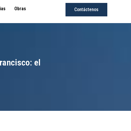
ias
Obras
Contáctenos
rancisco: el