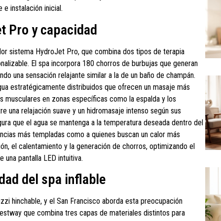
e instalación inicial.
et Pro y capacidad
ador sistema HydroJet Pro, que combina dos tipos de terapia
nalizable. El spa incorpora 180 chorros de burbujas que generan
do una sensación relajante similar a la de un baño de champán.
gua estratégicamente distribuidos que ofrecen un masaje más
nes musculares en zonas específicas como la espalda y los
tre una relajación suave y un hidromasaje intenso según sus
ura que el agua se mantenga a la temperatura deseada dentro del
rencias más templadas como a quienes buscan un calor más
ión, el calentamiento y la generación de chorros, optimizando el
una pantalla LED intuitiva.
dad del spa inflable
uzzi hinchable, y el San Francisco aborda esta preocupación
 Bestway que combina tres capas de materiales distintos para