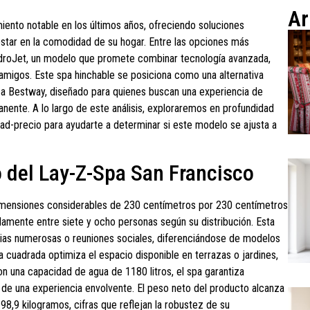
Ar
iento notable en los últimos años, ofreciendo soluciones
nestar en la comodidad de su hogar. Entre las opciones más
droJet, un modelo que promete combinar tecnología avanzada,
migos. Este spa hinchable se posiciona como una alternativa
ca Bestway, diseñado para quienes buscan una experiencia de
nente. A lo largo de este análisis, exploraremos en profundidad
idad-precio para ayudarte a determinar si este modelo se ajusta a
o del Lay-Z-Spa San Francisco
mensiones considerables de 230 centímetros por 230 centímetros
amente entre siete y ocho personas según su distribución. Esta
ilias numerosas o reuniones sociales, diferenciándose de modelos
cuadrada optimiza el espacio disponible en terrazas o jardines,
Con una capacidad de agua de 1180 litros, el spa garantiza
 de una experiencia envolvente. El peso neto del producto alcanza
8,9 kilogramos, cifras que reflejan la robustez de su